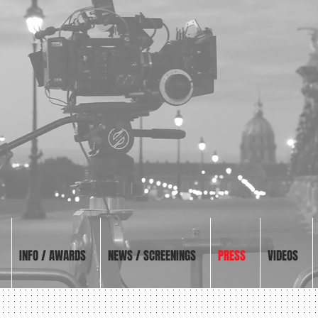
Philippe BRELO
irecteur de la Photographie /
inematographer / D.O.P
INFO / AWARDS
NEWS / SCREENINGS
PRESS
VIDEOS