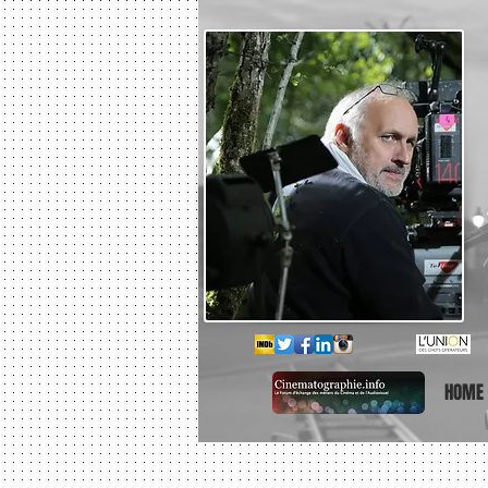
D
C
HOME