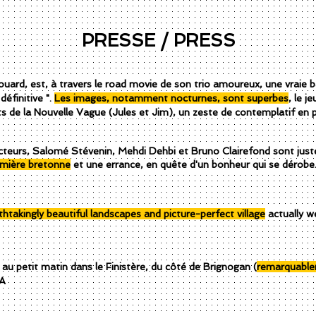
PRESSE / PRESS
ard, est, à travers le road movie de son trio amoureux, une vraie ba
 définitive ".
Les images, notamment nocturnes, sont superbes
, le j
buts de la Nouvelle Vague (Jules et Jim), un zeste de contemplatif
 acteurs, Salomé Stévenin, Mehdi Dehbi et Bruno Clairefond sont just
lumière bretonne
et une errance, en quête d'un bonheur qui se dérobe. 
htakingly beautiful landscapes and picture-perfect village
actually we
t au petit matin dans le Finistère, du côté de Brignogan (
remarquable
MA