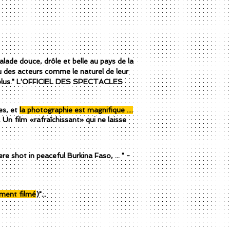
lade douce, drôle et belle au pays de la
eu des acteurs comme le naturel de leur
 en plus." L'OFFICIEL DES SPECTACLES
es, et
la photographie est magnifique
....
Un film «rafraîchissant» qui ne laisse
re shot in peaceful Burkina Faso, ... " -
ment filmé
)"...