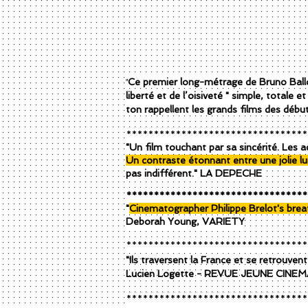
"
Ce premier long-métrage de Bruno Ballou
liberté et de l’oisiveté " simple, totale et
ton rappellent les grands films des dé
*********************************
"Un film touchant par sa sincérité. Les
Un contraste étonnant entre
une jolie 
pas indifférent." LA DEPECHE
*********************************
"
Cinematographer Philippe Brelot's breat
Deborah Young, VARIETY​
*********************************
"Ils traversent la France et se retrouven
Lucien Logette - REVUE JEUNE CINE
*********************************