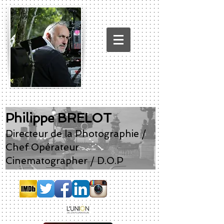
Philippe BRELOT
Directeur de la Photographie /
Chef Opérateur
Cinematographer / D.O.P