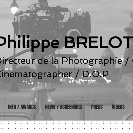
Philippe BRELO
irecteur de la Photographie /
inematographer / D.O.P
INFO / AWARDS
NEWS / SCREENINGS
PRESS
VIDEOS