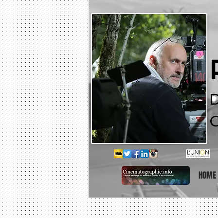
D
C
HOME