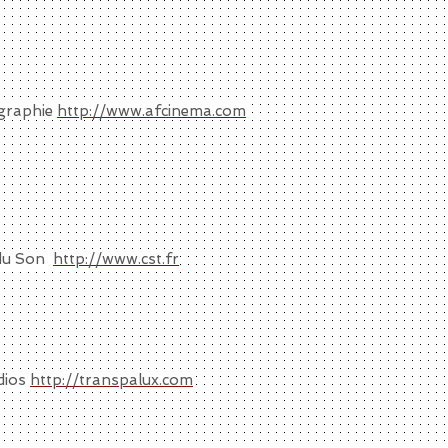
ographie
http://www.afcinema.com
 du Son
http://www.cst.fr
dios
http://transpalux.com