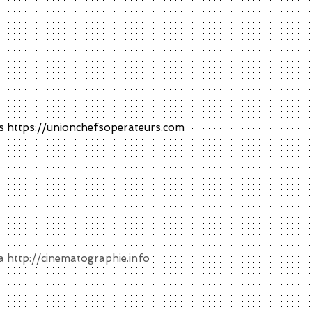
rs
https://unionchefsoperateurs.com
ma
http://cinematographie.info