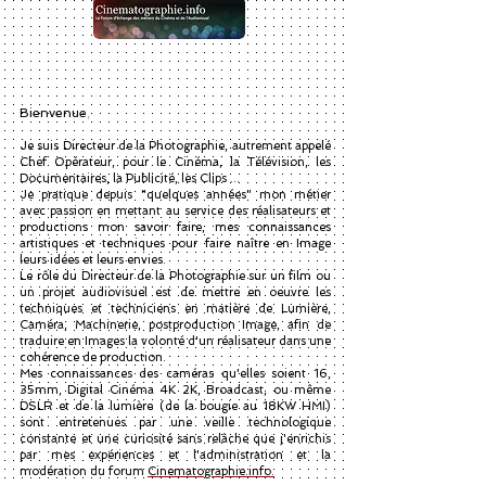
Bienvenue
,
Je suis Directeur de la Photographie, autrement appelé
Chef Opérateur, pour le Cinéma, la Télévision, les
Documentaires, la Publicité, les Clips ...
Je pratique depuis "quelques années" mon métier
avec passion en mettant au service des réalisateurs et
productions mon savoir faire, mes connaissances
artistiques et techniques pour faire naître en Image
leurs idées et leurs envies.
Le rôle du Directeur de la Photographie sur un film ou
un projet audiovisuel est de mettre en oeuvre les
techniques et techniciens en matière de Lumière,
Caméra, Machinerie, postproduction Image, afin de
traduire en Images la volonté d'un réalisateur dans une
cohérence de production.
Mes connaissances des caméras qu'elles soient 16,
35mm, Digital Cinéma 4K 2K, Broadcast, ou même
DSLR et de la lumière (de la bougie au 18KW HMI)
sont entretenues par une veille technologique
constante et une curiosité sans relâche que j'enrichis
par mes expériences et l'administration et la
modération du forum
Cinematographie.info.