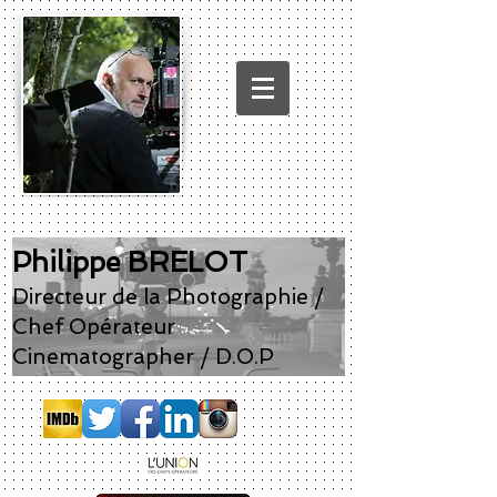
Philippe BRELOT
Directeur de la Photographie /
Chef Opérateur
Cinematographer / D.O.P